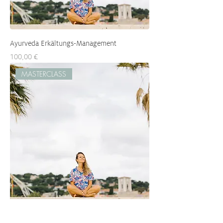
Ayurveda Erkältungs-Management
Preis
100,00 €
MASTERCLASS
Yoga Philosophie Basics