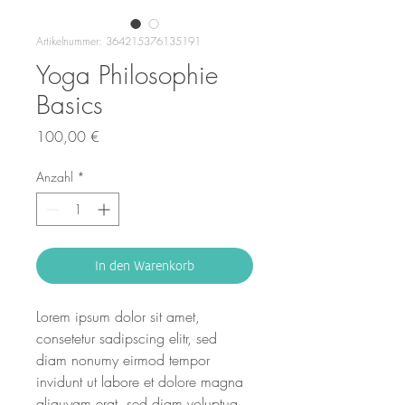
Artikelnummer: 364215376135191
Yoga Philosophie
Basics
Preis
100,00 €
Anzahl
*
In den Warenkorb
Lorem ipsum dolor sit amet, 
consetetur sadipscing elitr, sed 
diam nonumy eirmod tempor 
invidunt ut labore et dolore magna 
aliquyam erat, sed diam voluptua. 