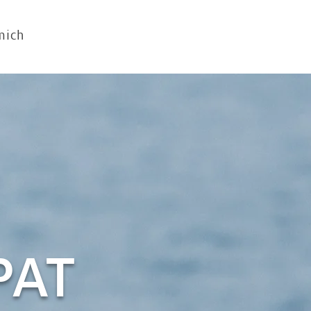
mich
PAT