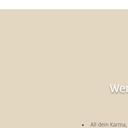
Wen
All dein Karma,