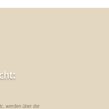
cht:
tc. werden über die