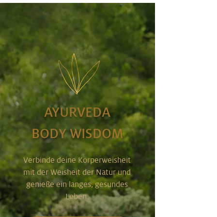
AYURVEDA
BODY WISDOM
Verbinde deine Körperweisheit
mit der Weisheit der Natur und
genieße ein langes, gesundes
Leben.