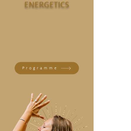
ENERGETICS
Reinige & stärke deine
mental-energetischen Ebenen
mit vedischen Techniken für
dein ultimatives inneres
Wachstum.
Programme