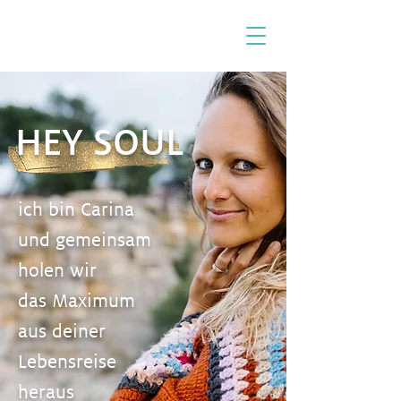
HEY SOUL
ich bin Carina
und gemeinsam
holen wir
das Maximum
aus deiner
Lebensreise
heraus